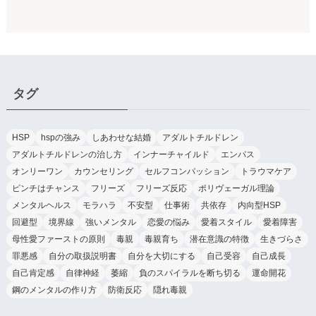
タグ
HSP
hspの強み
しあわせな結婚
アダルトチルドレン
アダルトチルドレンの治し方
インナーチャイルド
エンパス
オンリーワン
カウンセリング
セルフコンパッション
トラウマケア
ピンチはチャンス
フリーズ
フリーズ反応
ポリヴェーガル理論
メンタルヘルス
モラハラ
不安型
仕事術
共依存
内向型HSP
回避型
境界線
強いメンタル
恋愛の悩み
愛着スタイル
愛着障害
母性愛ファーストの原則
毒親
毒親育ち
潜在意識の特徴
生きづらさ
罪悪感
自分の取扱説明書
自分を大切にする
自己受容
自己成長
自己肯定感
自律神経
萎縮
負のスパイラルを断ち切る
運命開花
鋼のメンタルの作り方
防衛反応
隠れ毒親