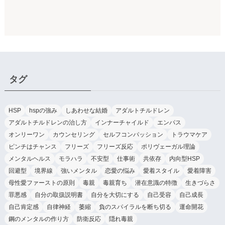
タグ
HSP
hspの強み
しあわせな結婚
アダルトチルドレン
アダルトチルドレンの治し方
インナーチャイルド
エンパス
オンリーワン
カウンセリング
セルフコンパッション
トラウマケア
ピンチはチャンス
フリーズ
フリーズ反応
ポリヴェーガル理論
メンタルヘルス
モラハラ
不安型
仕事術
共依存
内向型HSP
回避型
境界線
強いメンタル
恋愛の悩み
愛着スタイル
愛着障害
母性愛ファーストの原則
毒親
毒親育ち
潜在意識の特徴
生きづらさ
罪悪感
自分の取扱説明書
自分を大切にする
自己受容
自己成長
自己肯定感
自律神経
萎縮
負のスパイラルを断ち切る
運命開花
鋼のメンタルの作り方
防衛反応
隠れ毒親