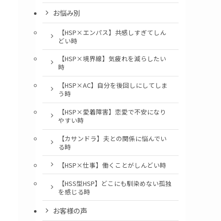
お悩み別
【HSP×エンパス】共感しすぎてしん
どい時
【HSP×境界線】気疲れを減らしたい
時
【HSP×AC】自分を後回しにしてしま
う時
【HSP×愛着障害】恋愛で不安になり
やすい時
【カサンドラ】夫との関係に悩んでい
る時
【HSP×仕事】働くことがしんどい時
【HSS型HSP】どこにも馴染めない孤独
を感じる時
お客様の声